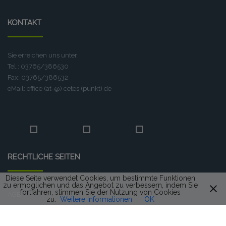
KONTAKT
Sie erreichen uns unter:
Tel.: 03765/386530
Fax: 03765/386532
eMail: office (at-@) cetes (punkt) de
RECHTLICHE SEITEN
Diese Seite verwendet Cookies, um bestimmte Funktionen
zu ermöglichen und das Angebot zu verbessern, indem Sie
fortfahren, stimmen Sie der Nutzung von Cookies
AGB
zu.
Weitere Informationen
OK
Widerrufsbelehrung