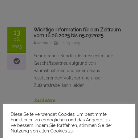
Wichtige Information für den Zeitraum
13
vom 16.06.2025 bis 05.07.2025
06,
Admin
/
Juni 13, 2025
2025
Sehr geehrte Kunden, Interessenten und
Geschäftspartner, aufgrund von
Baumaßnahmen und einer daraus
resultierenden Vollsperrung unser
Zufahrtstraße, kann leider
Read More
Diese Seite verwendet Cookies, um bestimmte
Funktionen zu ermöglichen und das Angebot zu
verbessern, indem Sie fortfahren, stimmen Sie der
Nutzung von allen Cookies zu.
Produktsicherheitsverordnung GPSR