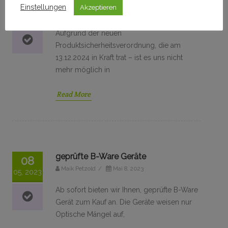
16
Einstellungen
Akzeptieren
Maik Petzold
/
Dezember 16, 2024
12, 2024
Aufgrund der neuen
Produktsicherheitsverordnung, die am
13.12.2024 in Kraft trat – ist es uns nicht
mehr möglich in
Read More
geprüfte B-Ware Geräte
08
Maik Petzold
/
Mai 8, 2023
05, 2023
Ab sofort bieten wir Ihnen, geprüfte B-Ware
Gerät zum Kauf an. Die Geräte weisen nur
Optische Mängel auf,