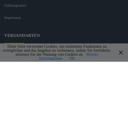
Zahlungsarten
Impressum
VERSANDARTEN
Diese Seite verwendet Cookies, um bestimmte Funktionen zu
ermöglichen und das Angebot zu verbessern, indem Sie fortfahren,
Paketversand per DHL Paket
stimmen Sie der Nutzung von Cookies zu.
Weitere
Informationen
OK
Palettenversand per Spedition
Lagerware Abholung möglich
ZAHLUNGSMÖGLICHKEITEN
Zahlung per PayPal
Zahlung per Überweisung
Zahlung per Nachnahme
Zahlung bei Abholung