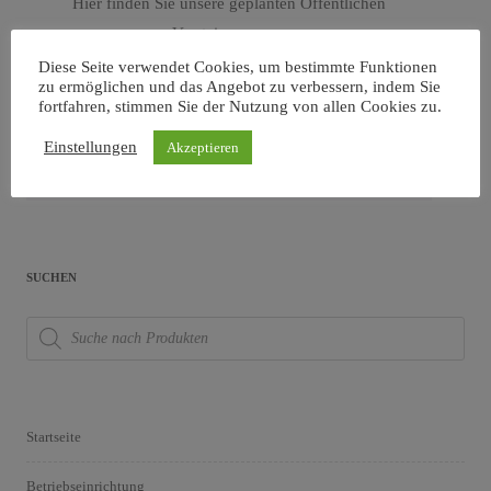
Hier finden Sie unsere geplanten Öffentlichen
Versteigerungen.
Diese Seite verwendet Cookies, um bestimmte Funktionen
zu ermöglichen und das Angebot zu verbessern, indem Sie
fortfahren, stimmen Sie der Nutzung von allen Cookies zu.
Einstellungen
Akzeptieren
Es wurden keine Produkte gefunden, die Ihrer
Auswahl entsprechen.
SUCHEN
Products
search
Startseite
Betriebseinrichtung