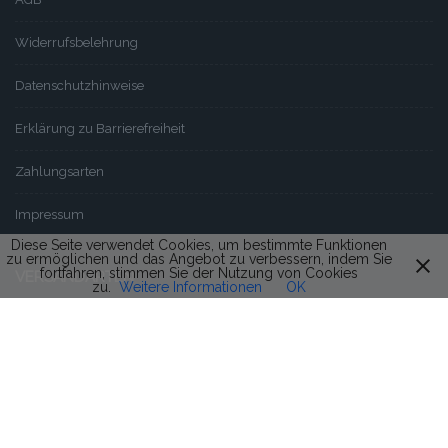
Widerrufsbelehrung
Datenschutzhinweise
Erklärung zu Barrierefreiheit
Zahlungsarten
Impressum
Diese Seite verwendet Cookies, um bestimmte Funktionen
zu ermöglichen und das Angebot zu verbessern, indem Sie
fortfahren, stimmen Sie der Nutzung von Cookies
VERSANDARTEN
zu.
Weitere Informationen
OK
Paketversand per DHL Paket
Palettenversand per Spedition
Lagerware Abholung möglich