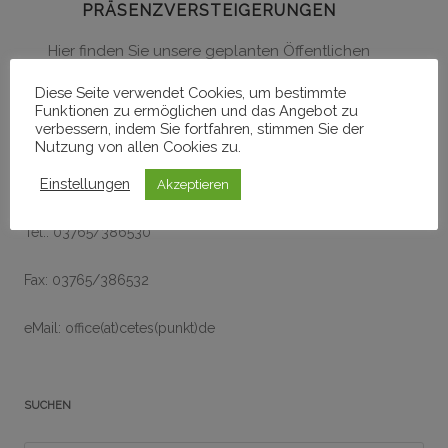
PRÄSENZVERSTEIGERUNGEN
Hier finden Sie unsere geplanten Öffentlichen
Versteigerungen.
Diese Seite verwendet Cookies, um bestimmte
Funktionen zu ermöglichen und das Angebot zu
verbessern, indem Sie fortfahren, stimmen Sie der
Nutzung von allen Cookies zu.
Einstellungen
Sie erreichen uns unter:
Akzeptieren
Tel.: 03765/386530
Fax: 03765/386532
eMail: office(at)cetes(punkt)de
SUCHEN
Products