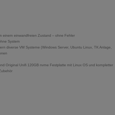
UAS-
XG
Menge
in einem einwandfreien Zustand – ohne Fehler
 ohne System
fern diverse VM Systeme (Windows Server, Ubuntu Linux, TK Anlage,
ionen
nd Original Unifi 120GB nvme Festplatte mit Linux OS und kompletter
 Zubehör