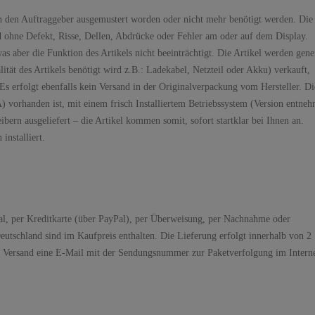
rch den Auftraggeber ausgemustert worden oder nicht mehr benötigt werden. Die
d ohne Defekt, Risse, Dellen, Abdrücke oder Fehler am oder auf dem Display.
s aber die Funktion des Artikels nicht beeinträchtigt. Die Artikel werden gene
t des Artikels benötigt wird z.B.: Ladekabel, Netzteil oder Akku) verkauft,
s erfolgt ebenfalls kein Versand in der Originalverpackung vom Hersteller. Di
) vorhanden ist, mit einem frisch Installiertem Betriebssystem (Version entne
bern ausgeliefert – die Artikel kommen somit, sofort startklar bei Ihnen an.
installiert.
al, per Kreditkarte (über PayPal), per Überweisung, per Nachnahme oder
utschland sind im Kaufpreis enthalten. Die Lieferung erfolgt innerhalb von 2
h Versand eine E-Mail mit der Sendungsnummer zur Paketverfolgung im Intern