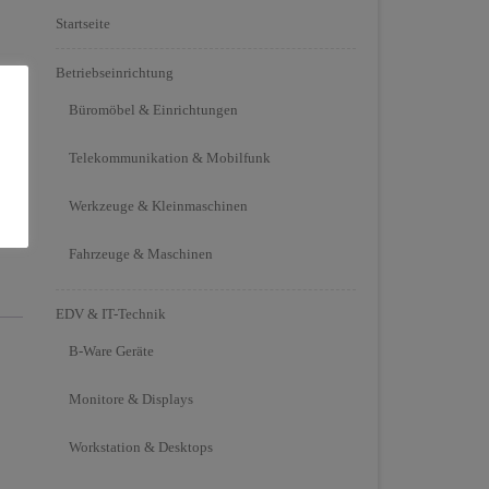
Startseite
Betriebseinrichtung
Büromöbel & Einrichtungen
Telekommunikation & Mobilfunk
Werkzeuge & Kleinmaschinen
Fahrzeuge & Maschinen
EDV & IT-Technik
B-Ware Geräte
Monitore & Displays
Workstation & Desktops