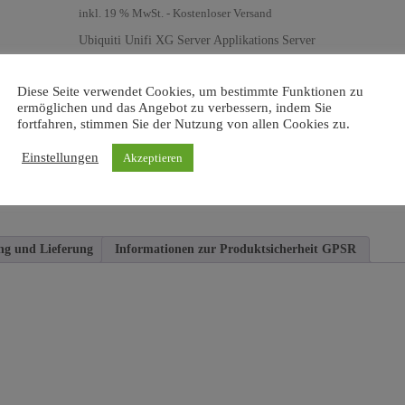
inkl. 19 % MwSt.
- Kostenloser Versand
Ubiquiti Unifi XG Server Applikations Server
Lieferzeit:
1-2 Werktage
Diese Seite verwendet Cookies, um bestimmte Funktionen zu
ermöglichen und das Angebot zu verbessern, indem Sie
Nur noch 1 vorrätig
fortfahren, stimmen Sie der Nutzung von allen Cookies zu.
Ubiquiti
Einstellungen
Akzeptieren
In den Warenkorb
Unifi
XG
Server
Applikations
ng und Lieferung
Informationen zur Produktsicherheit GPSR
Server
D-
1521
2,4GHz,
32GB,
512GB
NVME,