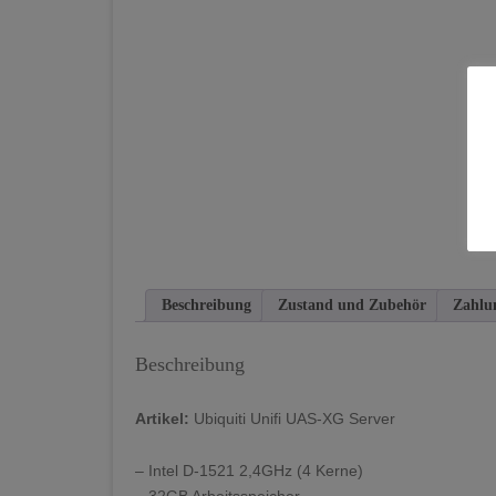
Beschreibung
Zustand und Zubehör
Zahlu
Beschreibung
Artikel:
Ubiquiti Unifi UAS-XG Server
– Intel D-1521 2,4GHz (4 Kerne)
– 32GB Arbeitsspeicher