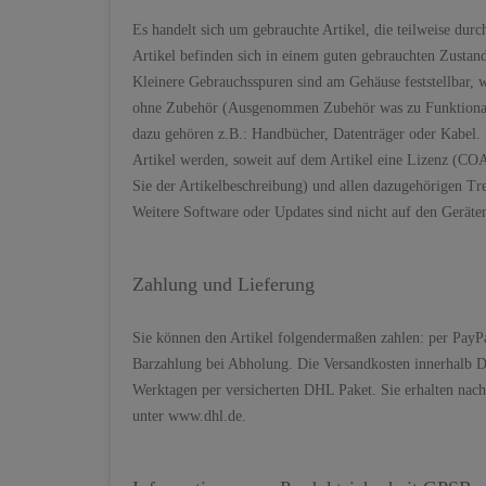
Es handelt sich um gebrauchte Artikel, die teilweise du
Artikel befinden sich in einem guten gebrauchten Zustan
Kleinere Gebrauchsspuren sind am Gehäuse feststellbar, wa
ohne Zubehör (Ausgenommen Zubehör was zu Funktionalitä
dazu gehören z.B.: Handbücher, Datenträger oder Kabel. E
Artikel werden, soweit auf dem Artikel eine Lizenz (COA
Sie der Artikelbeschreibung) und allen dazugehörigen Trei
Weitere Software oder Updates sind nicht auf den Geräten 
Zahlung und Lieferung
Sie können den Artikel folgendermaßen zahlen: per PayP
Barzahlung bei Abholung. Die Versandkosten innerhalb De
Werktagen per versicherten DHL Paket. Sie erhalten nac
unter www.dhl.de.