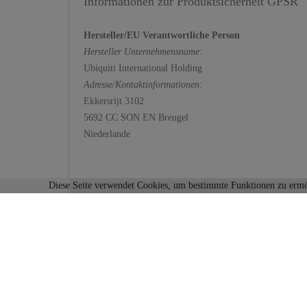
Informationen zur Produktsicherheit GPSR
Hersteller/EU Verantwortliche Person
Hersteller
Unternehmensname:
Ubiquiti International Holding
Adresse/Kontaktinformationen:
Ekkersrijt 3102
5692 CC SON EN Breugel
Niederlande
Diese Seite verwendet Cookies, um bestimmte Funktionen zu ermö
KONTAKT
RECH
Sie erreichen uns unter:
AGB
Tel.: 03765/386530
Fax: 03765/386532
Widerru