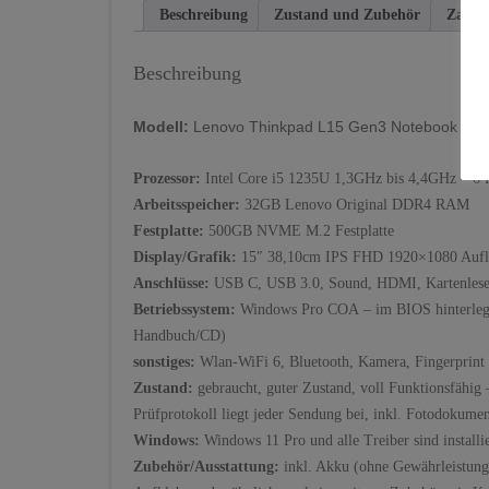
Beschreibung
Zustand und Zubehör
Zahlu
Beschreibung
Modell:
Lenovo Thinkpad L15 Gen3 Notebook
Prozessor:
Intel Core i5 1235U 1,3GHz bis 4,4GHz – 6 
Arbeitsspeicher:
32GB Lenovo Original DDR4 RAM
Festplatte:
500GB NVME M.2 Festplatte
Display/Grafik:
15″ 38,10cm IPS FHD 1920×1080 Auflö
Anschlüsse:
USB C,
USB 3.0, Sound, HDMI, Kartenlese
Betriebssystem:
Windows Pro COA – im BIOS hinterlegt,
Handbuch/CD)
sonstiges:
Wlan-WiFi 6, Bluetooth, Kamera, Fingerprint
Zustand:
gebraucht, guter Zustand, voll Funktionsfähig 
Prüfprotokoll liegt jeder Sendung bei, inkl. Fotodokume
Windows:
Windows 11 Pro und alle Treiber sind installie
Zubehör/Ausstattung:
inkl. Akku (ohne Gewährleistung)