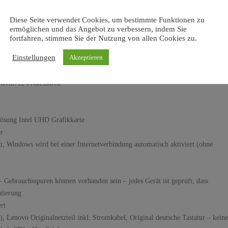
ng und Lieferung
Informationen zur Produktsicherheit GPSR
Menge
Diese Seite verwendet Cookies, um bestimmte Funktionen zu
ermöglichen und das Angebot zu verbessern, indem Sie
fortfahren, stimmen Sie der Nutzung von allen Cookies zu.
Einstellungen
Akzeptieren
Kerne/12 Prozessoren
sung Intel UHD Grafikkarte
r
 Windows wird bei einer Internetverbindung automatisch aktiviert (ohne
– Gebrauchsspuren können vorhanden sein – jedes Gerät ist geprüft, dass
ntierung
rt
, Lenovo Originalnetzteil inkl. Stromkabel, Original deutsche Tastatur – keine