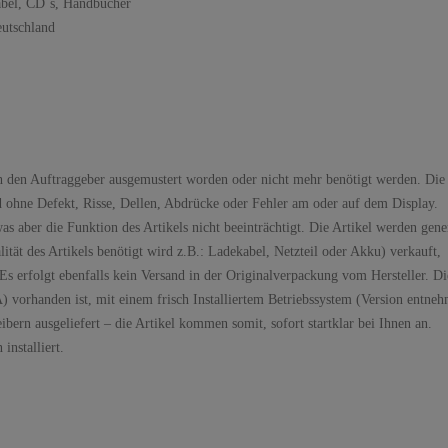
abel, CD`s, Handbücher
eutschland
rch den Auftraggeber ausgemustert worden oder nicht mehr benötigt werden. Die
d ohne Defekt, Risse, Dellen, Abdrücke oder Fehler am oder auf dem Display.
s aber die Funktion des Artikels nicht beeinträchtigt. Die Artikel werden gene
t des Artikels benötigt wird z.B.: Ladekabel, Netzteil oder Akku) verkauft,
s erfolgt ebenfalls kein Versand in der Originalverpackung vom Hersteller. Di
) vorhanden ist, mit einem frisch Installiertem Betriebssystem (Version entne
bern ausgeliefert – die Artikel kommen somit, sofort startklar bei Ihnen an.
installiert.