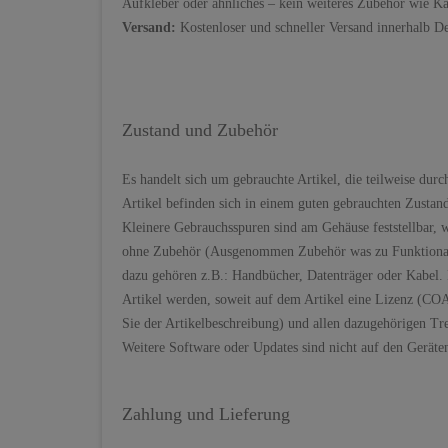
Aufkleber oder ähnliches – kein weiteres Zubehör wie K
Versand:
Kostenloser und schneller Versand innerhalb D
Zustand und Zubehör
Es handelt sich um gebrauchte Artikel, die teilweise du
Artikel befinden sich in einem guten gebrauchten Zustan
Kleinere Gebrauchsspuren sind am Gehäuse feststellbar, wa
ohne Zubehör (Ausgenommen Zubehör was zu Funktionalitä
dazu gehören z.B.: Handbücher, Datenträger oder Kabel. E
Artikel werden, soweit auf dem Artikel eine Lizenz (COA
Sie der Artikelbeschreibung) und allen dazugehörigen Trei
Weitere Software oder Updates sind nicht auf den Geräten 
Zahlung und Lieferung