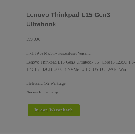
Lenovo Thinkpad L15 Gen3
Ultrabook
599,00
€
inkl. 19 % MwSt.
- Kostenloser Versand
Lenovo Thinkpad L15 Gen3 Ultrabook 15″ Core i5 1235U 1,3
4,4GHz, 32GB, 500GB NVMe, UHD, USB C, WAN, Win11
Lieferzeit:
1-2 Werktage
Nur noch 1 vorrätig
Lenovo
In den Warenkorb
Thinkpad
L15
Gen3
Ultrabook