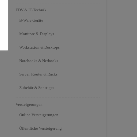
EDV & IT-Technik
B-Ware Geräte
Monitore & Displays
Workstation & Desktops
Notebooks & Netbooks
Server, Router & Racks
Zubehör & Sonstiges
Versteigerungen
Online Versteigerungen
Öffentliche Versteigerung