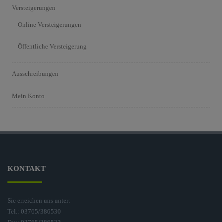
Versteigerungen
Online Versteigerungen
Öffentliche Versteigerung
Ausschreibungen
Mein Konto
KONTAKT
Sie erreichen uns unter:
Tel.: 03765/386530