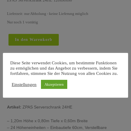
ZPAS Serverschrank 24HE 120x80x60
Lieferzeit:
nur Abholung - keine Lieferung möglich
Nur noch 1 vorrätig
ZPAS
In den Warenkorb
Serverschrank
24HE
120x80x60
Beschreibung
Zustand und Zubehör
Diese Seite verwendet Cookies, um bestimmte Funktionen
Menge
zu ermöglichen und das Angebot zu verbessern, indem Sie
Zahlung und Versand
fortfahren, stimmen Sie der Nutzung von allen Cookies zu.
Informationen zur Produktsicherheit GPSR
Einstellungen
Akzeptieren
Beschreibung
Artikel:
ZPAS
Serverschrank 24HE
– 1,20m Höhe x 0,80m Tiefe x 0,60m Breite
– 24 Höheneinheiten – Einbautiefe 60cm, Verstellbare